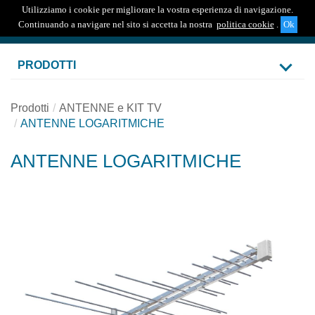
Utilizziamo i cookie per migliorare la vostra esperienza di navigazione.
Togg
Continuando a navigare nel sito si accetta la nostra
politica cookie
.
navig
PRODOTTI
Prodotti
ANTENNE e KIT TV
ANTENNE LOGARITMICHE
ANTENNE LOGARITMICHE