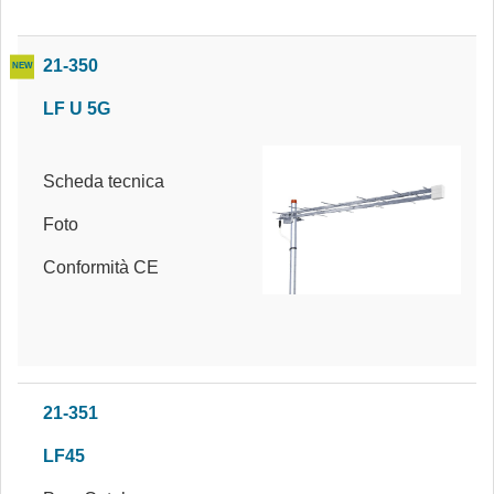
21-350
LF U 5G
Scheda tecnica
Foto
Conformità CE
21-351
LF45