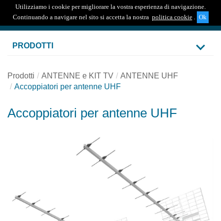
Utilizziamo i cookie per migliorare la vostra esperienza di navigazione.
Togg
Continuando a navigare nel sito si accetta la nostra
politica cookie
.
navig
PRODOTTI
Prodotti
ANTENNE e KIT TV
ANTENNE UHF
Accoppiatori per antenne UHF
Accoppiatori per antenne UHF