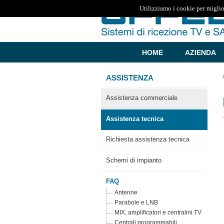
Utilizziamo i cookie per miglio
HOME
AZIENDA
ASSISTENZA
Assistenza commerciale
Assistenza tecnica
Richiesta assistenza tecnica
Schemi di impianto
FAQ
Antenne
Parabole e LNB
MIX, amplificatori e centralini TV
Centrali programmabili