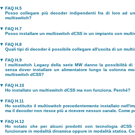
FAQ H.5
Posso collegare più decoder indipendenti fra di loro ad u
multiswitch?
FAQ H.7
Posso installare un multiswitch dCSS in un impianto con multis
FAQ H.8
Quali tipi di decoder è possibile collegare all'uscita di un mul
FAQ H.9
I multiswitch Legacy della serie MW danno la possibilità di 
senza dover installare un alimentatore lungo la colonna mo
multiswitch dCSS?
FAQ H.10
Ho installato un multiswitch dCSS ma non funziona. Perché?
FAQ H.11
Ho sostituito il multiswitch precedentemente installato nell'
ma il decoder non riesce più a ricevere nessun canale. Come p
FAQ H.12
Ho notato che per alcuni prodotti con tecnologia dCSS 
funzionare in modalità dinamica oppure in modalità statica. Co