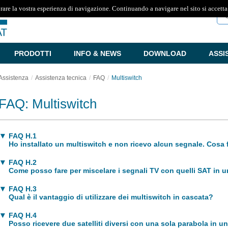
rare la vostra esperienza di navigazione. Continuando a navigare nel sito si accetta
Ce
PRODOTTI
INFO & NEWS
DOWNLOAD
ASSI
Assistenza
Assistenza tecnica
FAQ
Multiswitch
FAQ: Multiswitch
FAQ H.1
Ho installato un multiswitch e non ricevo alcun segnale. Cosa 
FAQ H.2
Come posso fare per miscelare i segnali TV con quelli SAT in u
FAQ H.3
Qual è il vantaggio di utilizzare dei multiswitch in cascata?
FAQ H.4
Posso ricevere due satelliti diversi con una sola parabola in u