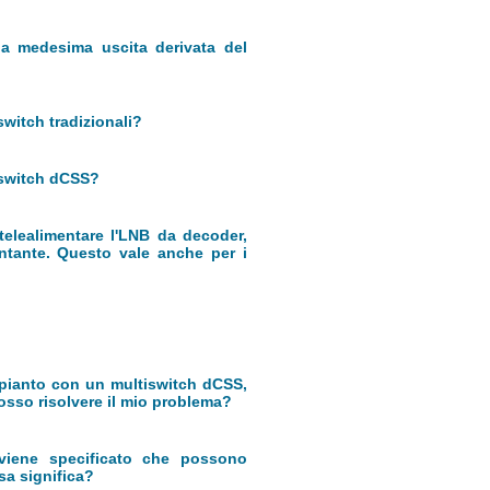
na medesima uscita derivata del
witch tradizionali?
tiswitch dCSS?
telealimentare l'LNB da decoder,
ntante. Questo vale anche per i
impianto con un multiswitch dCSS,
osso risolvere il mio problema?
viene specificato che possono
sa significa?