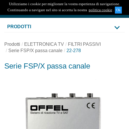
Utilizziamo i cookie per migliorare la vostra esperienza di navigazione.
Togg
Continuando a navigare nel sito si accetta la nostra
politica cookie
.
navig
PRODOTTI
Prodotti
ELETTRONICA TV
FILTRI PASSIVI
Serie FSP/X passa canale
22-278
Serie FSP/X passa canale