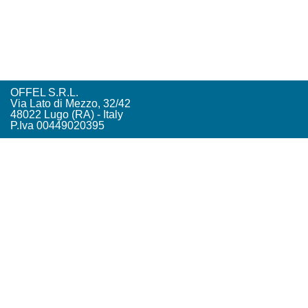
OFFEL S.R.L.
Via Lato di Mezzo, 32/42
48022 Lugo (RA) - Italy
P.Iva 00449020395
Tel. +39. 0545. 22542
offel@offel.it
Privacy Policy
Credits
Vista Tecnologie