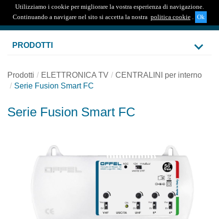
Utilizziamo i cookie per migliorare la vostra esperienza di navigazione.
Togg
Continuando a navigare nel sito si accetta la nostra
politica cookie
.
navig
PRODOTTI
Prodotti
ELETTRONICA TV
CENTRALINI per interno
Serie Fusion Smart FC
Serie Fusion Smart FC