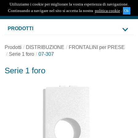
Utilizziamo i cookie per migliorare la vostra esperienza di navigazione.
Togg
Continuando a navigare nel sito si accetta la nostra
politica cookie
.
navig
PRODOTTI
Prodotti
DISTRIBUZIONE
FRONTALINI per PRESE
Serie 1 foro
07-307
Serie 1 foro