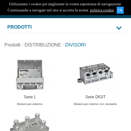
Utilizziamo i cookie per migliorare la vostra esperienza di navigazione.
Togg
Continuando a navigare nel sito si accetta la nostra
politica cookie
.
navig
PRODOTTI
Prodotti
DISTRIBUZIONE
DIVISORI
Serie L
Serie DIGIT
Divisori per esterno
Divisori per interno con morsetto