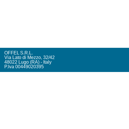
OFFEL S.R.L.
Via Lato di Mezzo, 32/42
48022 Lugo (RA) - Italy
P.Iva 00449020395
Tel. +39. 0545. 22542
offel@offel.it
Privacy Policy
Credits
Vista Tecnologie