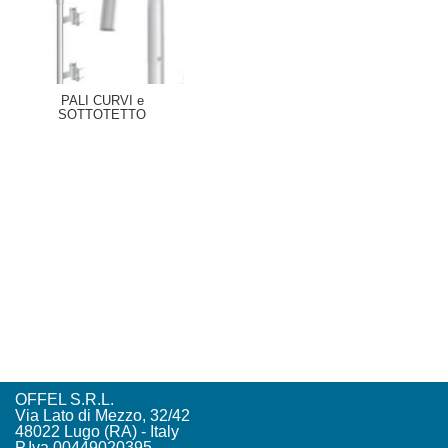
PALI CURVI e
SOTTOTETTO
OFFEL S.R.L.
Via Lato di Mezzo, 32/42
48022 Lugo (RA) - Italy
P.Iva 00449020395