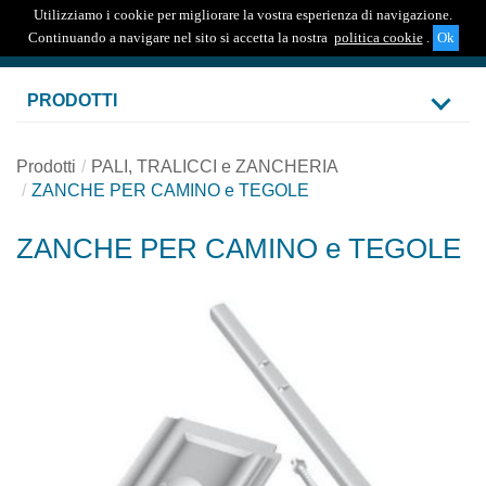
Utilizziamo i cookie per migliorare la vostra esperienza di navigazione.
Togg
Continuando a navigare nel sito si accetta la nostra
politica cookie
.
navig
PRODOTTI
Prodotti
PALI, TRALICCI e ZANCHERIA
ZANCHE PER CAMINO e TEGOLE
ZANCHE PER CAMINO e TEGOLE