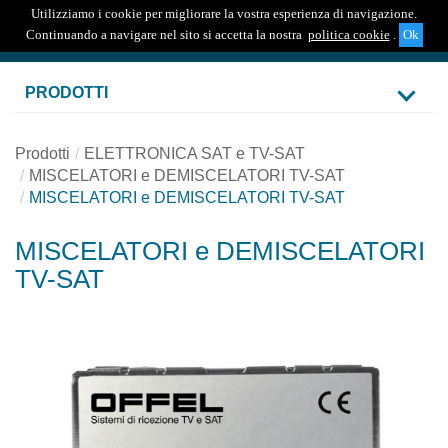
Utilizziamo i cookie per migliorare la vostra esperienza di navigazione.
Togg
Continuando a navigare nel sito si accetta la nostra
politica cookie
.
navig
PRODOTTI
Prodotti
ELETTRONICA SAT e TV-SAT
MISCELATORI e DEMISCELATORI TV-SAT
MISCELATORI e DEMISCELATORI TV-SAT
MISCELATORI e DEMISCELATORI
TV-SAT